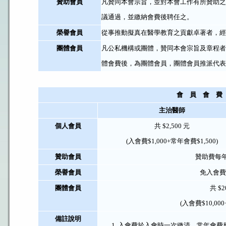
贊助會員
凡贊同本會宗旨，並對本會工作有所贊助之
議通過，並繳納會費後聘任之。
榮譽會員
從事推動擬真在醫學教育之貢獻卓著者，經
團體會員
凡公私機構或團體，贊同本會宗旨及章程者
體會費後，為團體會員，團體會員推派代表
會 員 會 費
主治醫師
個人會員
共 $2,500 元
(入會費$1,000+常年會費$1,500)
贊助會員
贊助費每年 
榮譽會員
免入會費
團體會員
共 $2
(入會費$10,000
備註說明
入會費於入會時一次繳清，常年會費