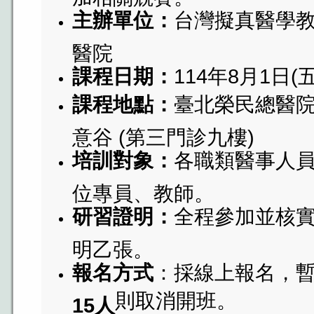
主辦單位：
台灣擬真醫學
醫院
課程日期：
114年8月1日(五) 
課程地點：
臺北榮民總醫院 
意谷 (第三門診九樓)
培訓對象：
各職類醫事人
位專員、教師。
研習證明：
全程參加並核
明乙張。
報名方式
：採線上報名，暫
則取消開班。
15人